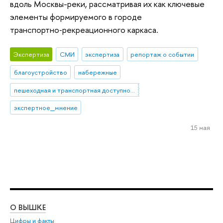
вдоль Москвы-реки, рассматривая их как ключевые
элементы формируемого в городе
транспортно‑рекреационного каркаса.
Экспертиза
СМИ
экспертиза
репортаж о событии
благоустройство
набережные
пешеходная и транспортная доступность
экспертное_мнение
15 мая
О ВЫШКЕ
ОБ
Цифры и факты
Ли