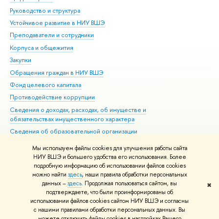
Руководство и структура
Дов
Устойчивое развитие в НИУ ВШЭ
Ол
Преподаватели и сотрудники
При
Корпуса и общежития
Вы
Закупки
При
Обращения граждан в НИУ ВШЭ
Ас
Фонд целевого капитала
До
Противодействие коррупции
Цен
Сведения о доходах, расходах, об имуществе и
Би
обязательствах имущественного характера
Об
Сведения об образовательной организации
Обр
Людям с ограниченными возможностями здоровья
Мы используем файлы cookies для улучшения работы сайта
Единая платежная страница
НИУ ВШЭ и большего удобства его использования. Более
подробную информацию об использовании файлов cookies
Работа в Вышке
можно найти
здесь
, наши правила обработки персональных
данных –
здесь
. Продолжая пользоваться сайтом, вы
✖
Редактору
подтверждаете, что были проинформированы об
© НИУ ВШЭ 1993–2026
Адреса и контакты
Условия использования
использовании файлов cookies сайтом НИУ ВШЭ и согласны
с нашими правилами обработки персональных данных. Вы
материалов
Политика конфиденциальности
Карта сайта
можете отключить файлы cookies в настройках Вашего