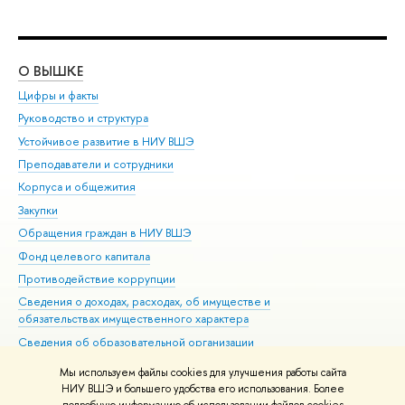
О ВЫШКЕ
ОБ
Цифры и факты
Ли
Руководство и структура
Дов
Устойчивое развитие в НИУ ВШЭ
Ол
Преподаватели и сотрудники
При
Корпуса и общежития
Вы
Закупки
При
Обращения граждан в НИУ ВШЭ
Ас
Фонд целевого капитала
До
Противодействие коррупции
Цен
Сведения о доходах, расходах, об имуществе и
Би
обязательствах имущественного характера
Об
Сведения об образовательной организации
Обр
Людям с ограниченными возможностями здоровья
Мы используем файлы cookies для улучшения работы сайта
Единая платежная страница
НИУ ВШЭ и большего удобства его использования. Более