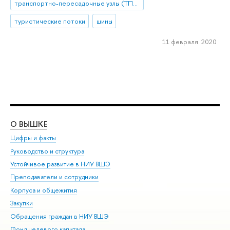
транспортно-пересадочные узлы (ТПУ)
туристические потоки
шины
11 февраля 2020
О ВЫШКЕ
ОБ
Цифры и факты
Ли
Руководство и структура
Дов
Устойчивое развитие в НИУ ВШЭ
Ол
Преподаватели и сотрудники
При
Корпуса и общежития
Вы
Закупки
При
Обращения граждан в НИУ ВШЭ
Ас
Фонд целевого капитала
До