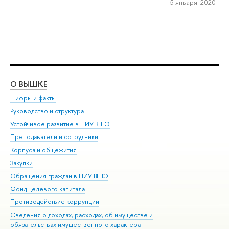
5 января 2020
О ВЫШКЕ
ОБ
Цифры и факты
Ли
Руководство и структура
Дов
Устойчивое развитие в НИУ ВШЭ
Ол
Преподаватели и сотрудники
При
Корпуса и общежития
Вы
Закупки
При
Обращения граждан в НИУ ВШЭ
Ас
Фонд целевого капитала
До
Противодействие коррупции
Цен
Сведения о доходах, расходах, об имуществе и
Би
обязательствах имущественного характера
Об