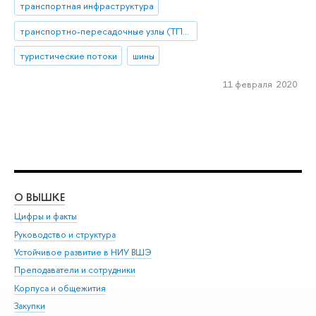
транспортная инфраструктура
транспортно-пересадочные узлы (ТПУ)
туристические потоки
шины
11 февраля 2020
О ВЫШКЕ
ОБ
Цифры и факты
Ли
Руководство и структура
Дов
Устойчивое развитие в НИУ ВШЭ
Ол
Преподаватели и сотрудники
При
Корпуса и общежития
Вы
Закупки
При