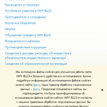
Руководство и структура
Дов
Устойчивое развитие в НИУ ВШЭ
Ол
Преподаватели и сотрудники
При
Корпуса и общежития
Вы
Закупки
При
Обращения граждан в НИУ ВШЭ
Ас
Фонд целевого капитала
До
Противодействие коррупции
Цен
Сведения о доходах, расходах, об имуществе и
Би
обязательствах имущественного характера
Об
Сведения об образовательной организации
Обр
Людям с ограниченными возможностями здоровья
Мы используем файлы cookies для улучшения работы сайта
Единая платежная страница
НИУ ВШЭ и большего удобства его использования. Более
подробную информацию об использовании файлов cookies
Работа в Вышке
можно найти
здесь
, наши правила обработки персональных
данных –
здесь
. Продолжая пользоваться сайтом, вы
✖
Редактору
подтверждаете, что были проинформированы об
© НИУ ВШЭ 1993–2026
Адреса и контакты
Условия использования
использовании файлов cookies сайтом НИУ ВШЭ и согласны
с нашими правилами обработки персональных данных. Вы
материалов
Политика конфиденциальности
Карта сайта
можете отключить файлы cookies в настройках Вашего
Шрифты HSE Sans и HSE Slab разработаны в
Школе дизайна НИУ ВШЭ