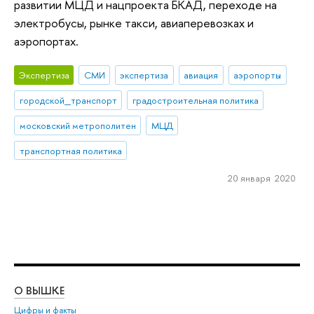
развитии МЦД и нацпроекта БКАД, переходе на
электробусы, рынке такси, авиаперевозках и
аэропортах.
Экспертиза
СМИ
экспертиза
авиация
аэропорты
городской_транспорт
градостроительная политика
московский метрополитен
МЦД
транспортная политика
20 января 2020
О ВЫШКЕ
ОБ
Цифры и факты
Ли