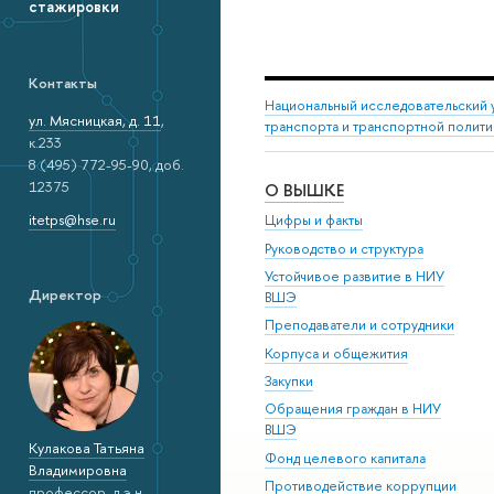
стажировки
Контакты
Национальный исследовательский 
ул. Мясницкая, д. 11
,
транспорта и транспортной полити
к.233
8 (495) 772-95-90, доб.
12375
О ВЫШКЕ
itetps@hse.ru
Цифры и факты
Руководство и структура
Устойчивое развитие в НИУ
Директор
ВШЭ
Преподаватели и сотрудники
Корпуса и общежития
Закупки
Обращения граждан в НИУ
ВШЭ
Кулакова Татьяна
Фонд целевого капитала
Владимировна
Противодействие коррупции
профессор, д.э.н.