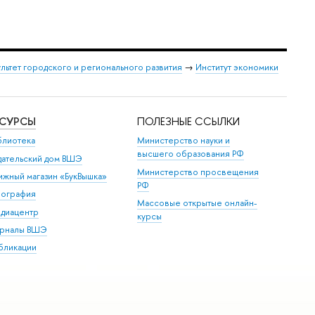
льтет городского и регионального развития
→
Институт экономики
ЕСУРСЫ
ПОЛЕЗНЫЕ ССЫЛКИ
блиотека
Министерство науки и
высшего образования РФ
дательский дом ВШЭ
Министерство просвещения
ижный магазин «БукВышка»
РФ
пография
Массовые открытые онлайн-
диацентр
курсы
рналы ВШЭ
бликации