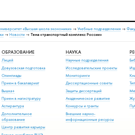
университет «Высшая школа экономики»
→
Учебные подразделения
→
Факу
ки
→
Новости
→
Тема «транспортный комплекс России»
ОБРАЗОВАНИЕ
НАУКА
Р
Лицей
Научные подразделения
Би
Довузовская подготовка
Исследовательские проекты
Из
Олимпиады
Мониторинги
Кн
Прием в бакалавриат
Диссертационные советы
Ти
Вышка+
Защиты диссертаций
Ме
Прием в магистратуру
Академическое развитие
Жу
Аспирантура
Конкурсы и гранты
Пу
Дополнительное
Внешние научно-
образование
информационные ресурсы
Центр развития карьеры
Бизнес-инкубатор ВШЭ