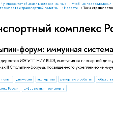
й университет «Высшая школа экономики»
Учебные подразделения
транспорта и транспортной политики
Новости
Тема «транспортн
нспортный комплекс Р
лыпин-форум: иммунная систем
, директор ИЭТиТП НИУ ВШЭ, выступил на пленарной диск
ках III Столыпин-форума, посвящённого укреплению «имм
 и опыт
дискуссии
экспертиза
репортаж о событии
обществе
лекс России
цифровизация транспорта