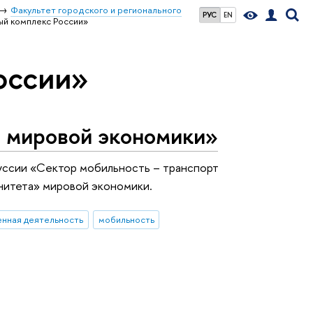
Факультет городского и регионального
РУС
EN
ый комплекс России»
оссии»
а мировой экономики»
уссии «Сектор мобильность – транспорт
унитета» мировой экономики.
нная деятельность
мобильность