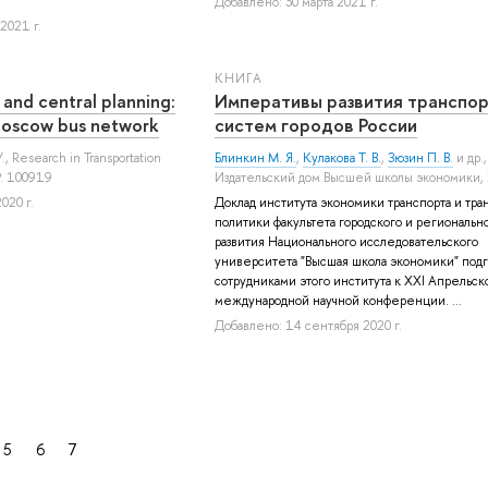
Добавлено: 30 марта 2021 г.
2021 г.
КНИГА
 and central planning:
Императивы развития транспо
Moscow bus network
систем городов России
.
, Research in Transportation
Блинкин М. Я.
,
Кулакова Т. В.
,
Зюзин П. В.
и др.
,
P. 100919
Издательский дом Высшей школы экономики, 
020 г.
Доклад института экономики транспорта и тра
политики факультета городского и региональн
развития Национального исследовательского
университета "Высшая школа экономики" под
сотрудниками этого института к XXI Апрельск
международной научной конференции. ...
Добавлено: 14 сентября 2020 г.
5
6
7