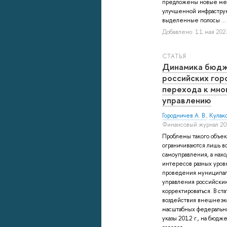
предложены новые ме
улучшенной инфраструк
выделенные полосы ...
Добавлено: 11 мая 2023
СТАТЬЯ
Динамика бюдж
российских гор
перехода к мн
управлению
Городничев А. В.
,
Кулако
Финансовый журнал 202
Проблемы такого объект
ограничиваются лишь в
самоуправления, а нах
интересов разных уров
проведения муниципал
управления российским
корректироваться. В ст
воздействия внешнеэк
масштабных федеральны
указы 2012 г., на бюд