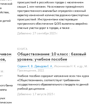
происшествий в российских городах с населением
стической
свыше 1 млн человек. На основании проведённого
а
пространственного анализа был определён сезонный
йствах,
характер изменений количества дорожно-транспортных
происшествий. Инструментами кластеризации
ие детей
программного обеспечения QGIS выявлены аварийно-
опасные участки дорог в городах, а также ...
Добавлено: 27 сентября 2023 г.
КНИГА
йчивом
Обществознание: 10 класс : базовый
ов,
уровень: учебное пособие
Сорвин К. В.
,
Давыдова Е. А.
,
Иконникова Н. К.
и др.
, М.:
Просвещение, 2022.
, М.:
ет
Учебное пособие содержит изложение всех тем курса
«Обществозннаие», соответствует требованиям
государственного образовательного стандарта по данной
ого банка
учебной дисциплине. ...
льтаты
Добавлено: 17 августа 2023 г.
дных
атическим