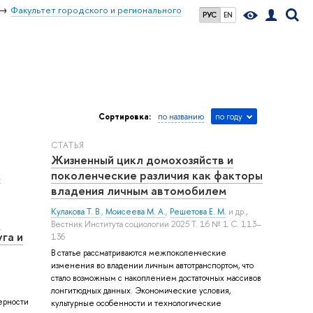
Факультет городского и регионального
РУС
EN
Сортировка:
по названию
по году
СТАТЬЯ
Жизненный цикл домохозяйств и
х
поколенческие различия как факторы
владения личным автомобилем
Кулакова Т. В.
,
Моисеева М. А.
,
Решетова Е. М.
и др.
,
и
Вестник Института социологии 2025 Т. 16 № 1 С. 113–
га и
136
В статье рассматриваются межпоколенческие
изменения во владении личным автотранспортом, что
стало возможным с накоплением достаточных массивов
лонгитюдных данных. Экономические условия,
ерности
культурные особенности и технологические