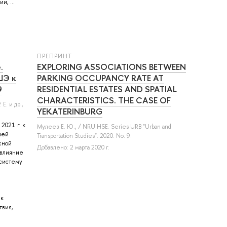
, ...
ПРЕПРИНТ
.
EXPLORING ASSOCIATIONS BETWEEN
ШЭ к
PARKING OCCUPANCY RATE AT
9
RESIDENTIAL ESTATES AND SPATIAL
CHARACTERISTICS. THE CASE OF
 Е.
и др.
,
YEKATERINBURG
2021 г. к
Мулеев Е. Ю.
, / NRU HSE. Series URB "Urban and
ией
Transportation Studies". 2020. No. 9.
сной
Добавлено: 2 марта 2020 г.
 влияние
 систему
 к
твия,