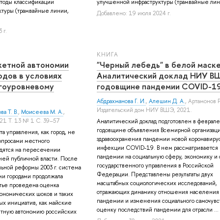
тоды классификации
улучшенной инфраструктуры (трамвайные линии
туры (трамвайные линии,
Добавлено: 19 июля 2024 г.
 г.
КНИГА
етной автономии
"Черный лебедь" в белой маске
одов в условиях
Аналитический доклад НИУ В
огоуровневому
годовщине пандемии COVID-1
Абдрахманова Г. И.
,
Алешин Д. А.
,
Артамонов Р.
Издательский дом НИУ ВШЭ, 2021.
ва Т. В.
,
Моисеева М. А.
,
1 Т. 13 № 1 С. 39–57
Аналитический доклад подготовлен в феврале 
годовщине объявления Всемирной организац
а управления, как город, не
здравоохранения пандемии новой коронавиру
опросами местного
инфекции COVID-19. В нем рассматривается
одятся на пересечении
пандемии на социальную сферу, экономику и
ней публичной власти. После
государственного управления в Российской
ьной реформы 2003 г. система
Федерации. Представлены результаты двух
и городами продолжала
масштабных социологических исследований,
атье проведена оценка
отражающих динамику отношения населения
ономических шоков и таких
пандемии и изменения социального самочувс
х инициатив, как майские
оценку последствий пандемии для отрасли ...
жетную автономию российских