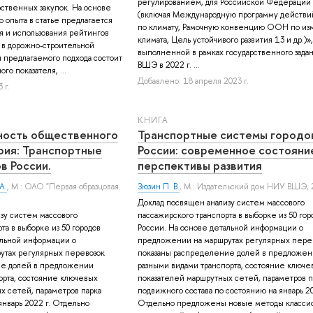
регулированием, для Российской Федерации
ственных закупок. На основе
(включая Международную программу действи
 опыта в статье предлагается
по климату, Рамочную конвенцию ООН по и
 и использования рейтингов
климата, Цель устойчивого развития 13 и др.)»,
 в дорожно-строительной
выполненной в рамках государственного зад
я предлагаемого подхода состоит
ВШЭ в 2022 г. ...
го показателя, ...
Добавлено: 18 апреля 2023 г.
 г.
КНИГА
ность общественного
Транспортные системы городо
рия: Транспортные
России: современное состояни
в России.
перспективы развития
А.
, М.: ОАО "Первая образцовая
Зюзин П. В.
, М.: Издательский дом НИУ ВШЭ, 
Доклад посвящен анализу систем массового
зу систем массового
пассажирского транспорта в выборке из 50 гор
та в выборке из 50 городов
России. На основе детальной информации о
альной информации о
предложении на маршрутах регулярных пере
утах регулярных перевозок
показаны распределение долей в предложе
ие долей в предложении
разными видами транспорта, состояние ключе
орта, состояние ключевых
показателей маршрутных сетей, параметров п
х сетей, параметров парка
подвижного состава по состоянию на январь 20
январь 2022 г. Отдельно
Отдельно предложены новые методы класси