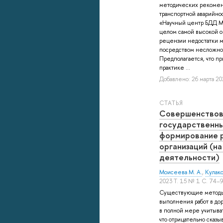
методических рекомен
транспортной аварийно
«Научный центр БДД МВ
целом самой высокой 
рецензии недостатки м
посредством несложно
Предполагается, что п
практике ...
Добавлено: 26 марта 202
СТАТЬЯ
Совершенствов
государственны
формирование 
организаций (н
деятельности)
Моисеева М. А.
,
Кулаков
2023 Т. 15 № 1 С. 74–
Существующие методы 
выполнения работ в до
в полной мере учитыва
что отрицательно сказы