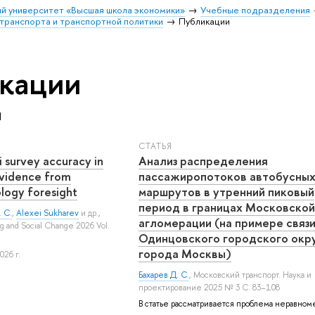
й университет «Высшая школа экономики»
Учебные подразделения
транспорта и транспортной политики
Публикации
кации
Й
СТАТЬЯ
i survey accuracy in
Анализ распределения
Evidence from
пассажиропотоков автобусны
logy foresight
маршрутов в утренний пиковый
период в границах Московской
 С.
,
Alexei Sukharev
и др.
,
агломерации (на примере связ
ng and Social Change 2026 Vol.
Одинцовского городского окру
города Москвы)
026 г.
Бахарев Д. С.
, Московский транспорт. Наука и
проектирование 2025 № 3 С. 83–108
В статье рассматривается проблема неравном