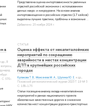
Представлена оценка импортозависимости различных
дании
отраслей российской экономики с использованием
и
данных макро- и микроуровня. На основе анализа
ой
импортозамещения в российских отраслях (17 кейсов)
ешных
выделены лучшие практики, проблемы и возможные ...
ктных
Добавлено: 25 ноября 2024 г.
СТАТЬЯ
м в
Оценка эффекта от некапиталоёмких
мероприятий по сокращению
аварийности в местах концентрации
 др.
, В
ДТП в крупнейших российских
е вопросы,
городах
дународ.
нбург.:
Кулакова Т. В.
,
Моисеева М. А.
,
Шулика Ю. Е.
и др.
,
 С. 570–
Псковский регионологический журнал 2023 Т. 19 № 3
С. 158–175
рые
Статья посвящена анализу вклада некапиталоёмких
мероприятий в рамках национального проекта
е
«Безопасные качественные дороги» в снижение
иторинг
количества мест концентрации дорожно-транспортных
ления НИУ