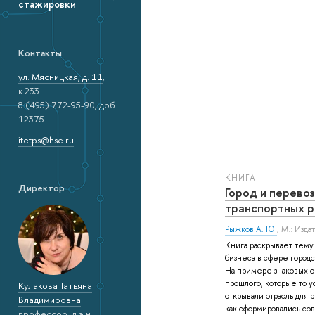
стажировки
Контакты
ул. Мясницкая, д. 11
,
к.233
8 (495) 772-95-90, доб.
12375
itetps@hse.ru
КНИГА
Директор
Город и перевоз
транспортных 
Рыжков А. Ю.
, М.: Изд
Книга раскрывает тему 
бизнеса в сфере городс
На примере знаковых 
прошлого, которые то ус
Кулакова Татьяна
открывали отрасль для 
Владимировна
как сформировались с
профессор, д.э.н.