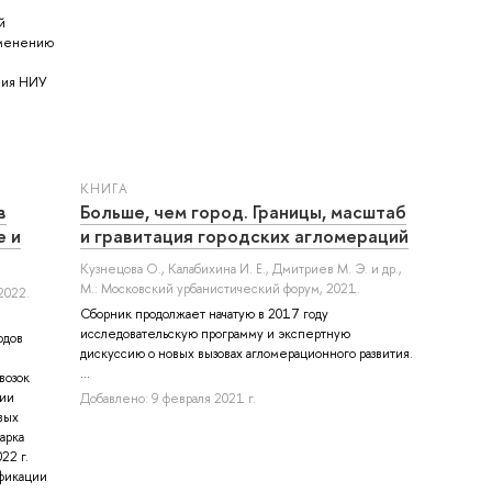
й
зменению
ания НИУ
КНИГА
в
Больше, чем город. Границы, масштаб
е и
и гравитация городских агломераций
Кузнецова О.
,
Калабихина И. Е.
,
Дмитриев М. Э.
и др.
,
М.: Московский урбанистический форум, 2021.
2022.
Сборник продолжает начатую в 2017 году
исследовательскую программу и экспертную
одов
дискуссию о новых вызовах агломерационного развития.
...
возок
нии
Добавлено: 9 февраля 2021 г.
вых
арка
22 г.
фикации