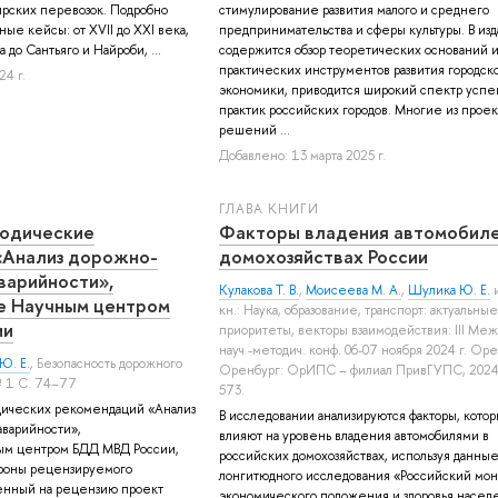
рских перевозок. Подробно
стимулирование развития малого и среднего
ные кейсы: от XVII до XXI века,
предпринимательства и сферы культуры. В из
 до Сантьяго и Найроби, ...
содержится обзор теоретических оснований 
практических инструментов развития городск
24 г.
экономики, приводится широкий спектр усп
практик российских городов. Многие из прое
решений ...
Добавлено: 13 марта 2025 г.
ГЛАВА КНИГИ
тодические
Факторы владения автомобиле
«Анализ дорожно-
домохозяйствах России
варийности»,
Кулакова Т. В.
,
Моисеева М. А.
,
Шулика Ю. Е.
и
е Научным центром
кн.: Наука, образование, транспорт: актуальны
ии
приоритеты, векторы взаимодействия: III Меж
науч.-методич. конф. 06-07 ноября 2024 г. Оре
Ю. Е.
, Безопасность дорожного
Оренбург: ОрИПС – филиал ПривГУПС, 2024.
№ 1 С. 74–77
573.
дических рекомендаций «Анализ
В исследовании анализируются факторы, кото
аварийности»,
влияют на уровень владения автомобилями в
ым центром БДД МВД России,
российских домохозяйствах, используя данны
роны рецензируемого
лонгитюдного исследования «Российский мон
енный на рецензию проект
экономического положения и здоровья насе