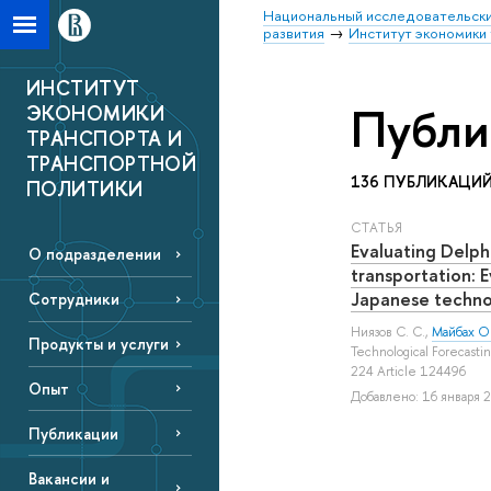
Национальный исследовательски
развития
Институт экономики 
ИНСТИТУТ
Публи
ЭКОНОМИКИ
ТРАНСПОРТА И
ТРАНСПОРТНОЙ
136 ПУБЛИКАЦИ
ПОЛИТИКИ
СТАТЬЯ
Evaluating Delph
О подразделении
transportation: 
Japanese techno
Сотрудники
Ниязов С. С.
,
Майбах О.
Продукты и услуги
Technological Forecasti
224 Article 124496
Опыт
Добавлено: 16 января 2
Публикации
Вакансии и