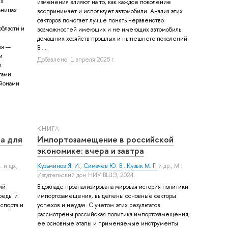
ых
изменения влияют на то, как каждое поколение
аницах
воспринимает и использует автомобили. Анализ этих
факторов помогает лучше понять неравенство
области и
возможностей имеющих и не имеющих автомобиль
домашних хозяйств прошлых и нынешнего поколений.
ия —
В ...
и
Добавлено: 1 апреля 2025 г.
я
тами
йонами
КНИГА
ка для
Импортозамещение в российской
экономике: вчера и завтра
.
и др.
,
Кузьминов Я. И.
,
Симачев Ю. В.
,
Кузык М. Г.
и др.
, М.:
Издательский дом НИУ ВШЭ, 2024.
ий
В докладе проанализирована мировая история политики
реды и
импортозамещения, выделены основные факторы
спорта и
успехов и неудач. С учетом этих результатов
рассмотрены российская политика импортозамещения,
ее основные этапы и применяемые инструменты.