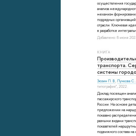
осуществления государ
анализа международного
механизм формирования
подрядных организаций
отрасли. Ключевая иде
в разработке интегрально
Добавлено: 8 июня 2023
КНИГА
Производитель
транспорта. Се
системы городо
Зюзин П. В.
,
Пучкова С. 
типография", 2022.
Доклад посвящен анали
пассажирского транспор
России. На основе дет
предложении на маршр
показано распределен
разными видами трансп
показателей маршрутны
подвижного состава на 