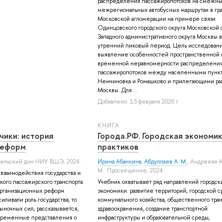
распределения пассажиропотоков на смежн
межрегиональных автобусных маршрутах в гр
Московской агломерации на примере связи
Одинцовского городского округа Московской 
Западного административного округа Москвы в
утренний пиковый период. Цель исследован
выявление особенностей пространственной 
временной неравномерности распределени
пассажиропотоков между населенными пунк
Немчиновка и Ромашково и прилегающими ра
Москвы. Для ...
Добавлено: 15 февраля 2026 г.
КНИГА
чики: история
Города.РФ. Городская экономи
реформ
практиков
ательский дом НИУ ВШЭ, 2024.
Ирина Абанкина
,
Абдуллаев А. М.
,
Андреева А
М.: Просвещение, 2024.
взаимодействия государства и
кого пассажирского транспорта.
Учебник охватывает ряд направлений городск
организационных реформ
экономики: развитие территорий, городской с
иливали роль государства, то
коммунального хозяйства, общественного тран
рыночных сил, рассказывается,
здравоохранения, создание транспортной
овременные представления о
инфраструктуры и образовательной среды,