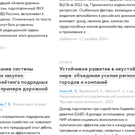
даций «Анализ дорожно-
ВШЭ» за 2022 год. Применяется модель логи
сти», подготовленный ФКУ
регрессии. Особенные факторы, влияющие н
Д России», заслуживает в
владение автомобилем в российских домохозя
оценки. Отмеченные по тексту
включают: доход, наличие дачи, количество
огут быть устранены
трудоспособных членов домохозяйства, налич
й редакционной правки.
и проживание в ...
рименение этого документа в
Добавлено: 17 декабря 2024 г.
4 г.
КНИГА
ание системы
Устойчивое развитие в неусто
х закупок:
мире: объединяя усилия регион
рейтинга подрядных
городов и компаний
а примере дорожной
Аким М. Э.
,
Варнавина В. А.
,
Гавенко Е. А.
и др.
Национальный исследовательский университ
"Высшая школа экономики", 2023.
а Т. В.
, Финансовый журнал
Доклад подготовлен при содействии Евразийск
94
развития (ЕАБР). В докладе использованы резу
определения подрядчика для
НИР «Анализ социально-экономических и
рожном хозяйстве не позволяют
политических эффектов участия в междунаро
ть его предыдущий опыт работы,
программах и инициативах, связанных с клим
вается на эффективности