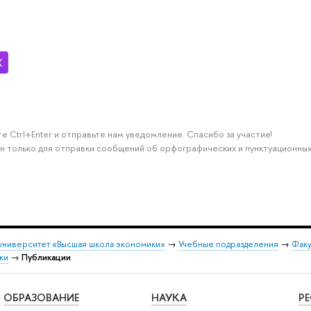
е Ctrl+Enter и отправьте нам уведомление. Спасибо за участие!
н только для отправки сообщений об орфографических и пунктуационных
университет «Высшая школа экономики»
→
Учебные подразделения
→
Факу
ки
→
Публикации
ОБРАЗОВАНИЕ
НАУКА
Р