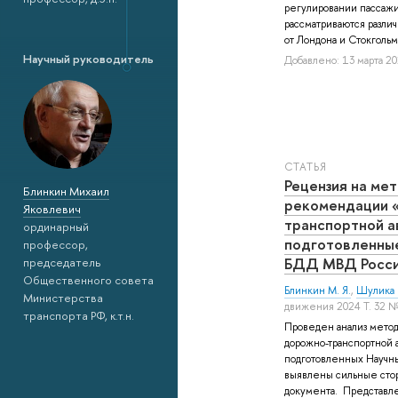
регулировании пассажи
рассматриваются различ
от Лондона и Стокгольма
Научный руководитель
Добавлено: 13 марта 20
СТАТЬЯ
Рецензия на ме
Блинкин Михаил
рекомендации 
Яковлевич
транспортной а
ординарный
подготовленны
профессор,
БДД МВД Росс
председатель
Общественного совета
Блинкин М. Я.
,
Шулика 
Министерства
движения 2024 Т. 32 
транспорта РФ, к.т.н.
Проведен анализ мето
дорожно-транспортной 
подготовленных Научн
выявлены сильные сто
документа. Представл