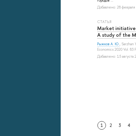
городов ...
Добавлено: 28 февраля 
СТАТЬЯ
Market initiative
A study of the 
Рыжков А. Ю.
,
Sarzhan Y
Economics 2020 Vol. 83 
Добавлено: 15 августа 2
1
2
3
4