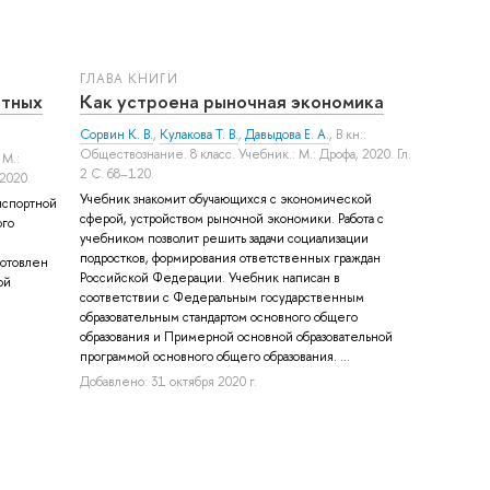
ГЛАВА КНИГИ
ртных
Как устроена рыночная экономика
Сорвин К. В.
,
Кулакова Т. В.
,
Давыдова Е. А.
, В кн.:
Обществознание. 8 класс. Учебник.: М.: Дрофа, 2020. Гл.
 М.:
2 С. 68–120.
2020.
Учебник знакомит обучающихся с экономической
нспортной
сферой, устройством рыночной экономики. Работа с
ого
учебником позволит решить задачи социализации
подростков, формирования ответственных граждан
готовлен
Российской Федерации. Учебник написан в
ой
соответствии с Федеральным государственным
образовательным стандартом основного общего
образования и Примерной основной образовательной
программой основного общего образования. ...
Добавлено: 31 октября 2020 г.