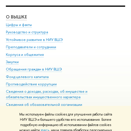
О ВЫШКЕ
ОБ
Цифры и факты
Ли
Руководство и структура
Дов
Устойчивое развитие в НИУ ВШЭ
Ол
Преподаватели и сотрудники
При
Корпуса и общежития
Вы
Закупки
При
Обращения граждан в НИУ ВШЭ
Ас
Фонд целевого капитала
До
Противодействие коррупции
Цен
Сведения о доходах, расходах, об имуществе и
Би
обязательствах имущественного характера
Об
Сведения об образовательной организации
Обр
Людям с ограниченными возможностями здоровья
Мы используем файлы cookies для улучшения работы сайта
Единая платежная страница
НИУ ВШЭ и большего удобства его использования. Более
подробную информацию об использовании файлов cookies
Работа в Вышке
можно найти
здесь
, наши правила обработки персональных