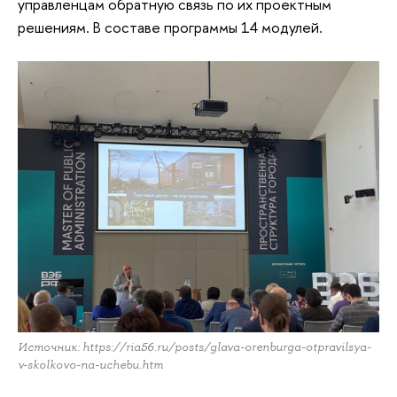
управленцам обратную связь по их проектным
решениям. В составе программы 14 модулей.
Источник: https://ria56.ru/posts/glava-orenburga-otpravilsya-
v-skolkovo-na-uchebu.htm