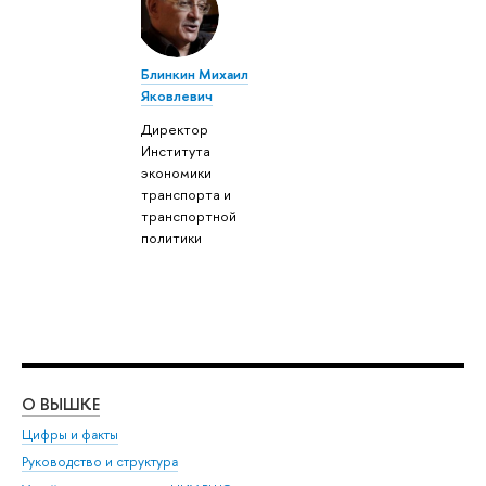
Блинкин Михаил
Яковлевич
Директор
Института
экономики
транспорта и
транспортной
политики
О ВЫШКЕ
ОБ
Цифры и факты
Ли
Руководство и структура
Дов