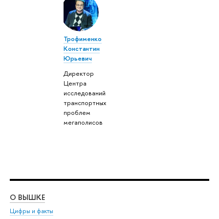
Трофименко
Константин
Юрьевич
Директор
Центра
исследований
транспортных
проблем
мегаполисов
О ВЫШКЕ
ОБ
Цифры и факты
Ли