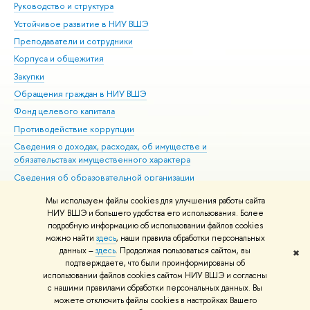
Руководство и структура
Дов
Устойчивое развитие в НИУ ВШЭ
Ол
Преподаватели и сотрудники
При
Корпуса и общежития
Вы
Закупки
При
Обращения граждан в НИУ ВШЭ
Ас
Фонд целевого капитала
До
Противодействие коррупции
Цен
Сведения о доходах, расходах, об имуществе и
Би
обязательствах имущественного характера
Об
Сведения об образовательной организации
Обр
Людям с ограниченными возможностями здоровья
Мы используем файлы cookies для улучшения работы сайта
Единая платежная страница
НИУ ВШЭ и большего удобства его использования. Более
подробную информацию об использовании файлов cookies
Работа в Вышке
можно найти
здесь
, наши правила обработки персональных
данных –
здесь
. Продолжая пользоваться сайтом, вы
✖
Редактору
подтверждаете, что были проинформированы об
© НИУ ВШЭ 1993–2026
Адреса и контакты
Условия использования
использовании файлов cookies сайтом НИУ ВШЭ и согласны
с нашими правилами обработки персональных данных. Вы
материалов
Политика конфиденциальности
Карта сайта
можете отключить файлы cookies в настройках Вашего
Шрифты HSE Sans и HSE Slab разработаны в
Школе дизайна НИУ ВШЭ