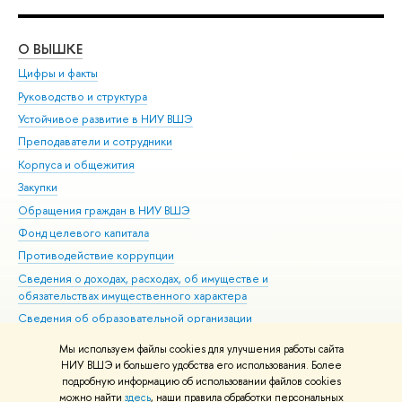
О ВЫШКЕ
ОБ
Цифры и факты
Ли
Руководство и структура
Дов
Устойчивое развитие в НИУ ВШЭ
Ол
Преподаватели и сотрудники
При
Корпуса и общежития
Вы
Закупки
При
Обращения граждан в НИУ ВШЭ
Ас
Фонд целевого капитала
До
Противодействие коррупции
Цен
Сведения о доходах, расходах, об имуществе и
Би
обязательствах имущественного характера
Об
Сведения об образовательной организации
Обр
Людям с ограниченными возможностями здоровья
Мы используем файлы cookies для улучшения работы сайта
Единая платежная страница
НИУ ВШЭ и большего удобства его использования. Более
подробную информацию об использовании файлов cookies
Работа в Вышке
можно найти
здесь
, наши правила обработки персональных