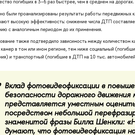
ество погибших в 3–6 раз быстрее, чем в среднем на дорогах.
но были проанализированы результаты работы передвижных 
вают высокую эффективность: снижение числа ДТП составляе
нию с аналогичным периодом до их применения.
ование также подтвердило зависимость между количеством ка
 камер в том или ином регионе, тем ниже социальный (погибши
ния) и транспортный (погибшие в ДТП на 10 тыс. автомобилей
Вклад фотовидеофиксации в повыше
безопасности дорожного движения 
представляется уместным оценит
посредством небольшой перефрази
знаменитой фразы Билла Шенкли: «
думают, что фотовидеофиксация н