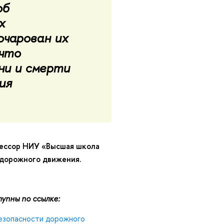
об
х
очарован их
 что
ни и смерти
ия
фессор НИУ «Высшая школа
 дорожного движения.
упны по ссылке:
езопасности дорожного