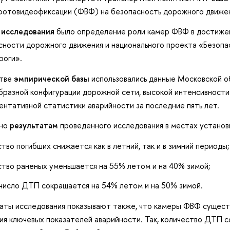
фотовидеофиксации (ФВФ) на безопасность дорожного движен
 исследования
было определение роли камер ФВФ в достиже
сности дорожного движения и национального проекта «Безопа
роги».
стве
эмпирической базы
использовались данные Московской об
бразной конфигурации дорожной сети, высокой интенсивности 
ентативной статистики аварийности за последние пять лет.
сно
результатам
проведенного исследования в местах установ
тво погибших снижается как в летний, так и в зимний периоды;
ство раненых уменьшается на 55% летом и на 40% зимой;
число ДТП сокращается на 54% летом и на 50% зимой.
таты исследования показывают также, что камеры ФВФ сущес
ия ключевых показателей аварийности. Так, количество ДТП с