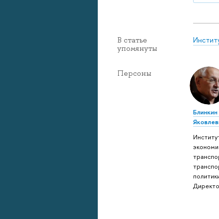
Инстит
В статье
упомянуты
Персоны
Блинкин
Яковлев
Институ
экономи
транспо
транспо
политики
Директ