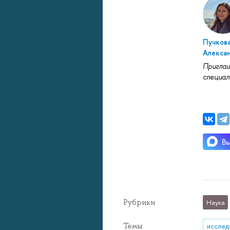
Пучков
Алекса
Пригла
специа
Рубрики
Наука
Темы
исслед