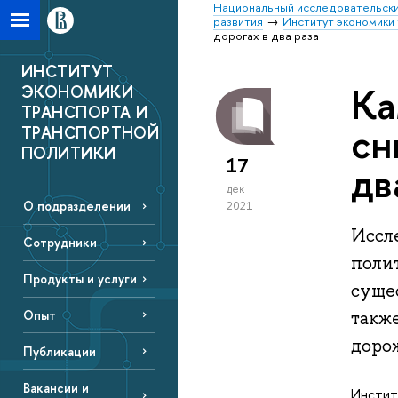
Национальный исследовательски
развития
Институт экономики 
дорогах в два раза
ИНСТИТУТ
Ка
ЭКОНОМИКИ
ТРАНСПОРТА И
сн
ТРАНСПОРТНОЙ
ПОЛИТИКИ
17
дв
дек
О подразделении
2021
Иссл
Сотрудники
поли
Продукты и услуги
суще
Опыт
такж
доро
Публикации
Вакансии и
Инстит