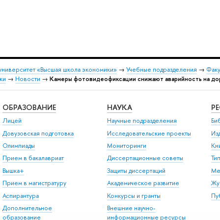
университет «Высшая школа экономики»
→
Учебные подразделения
→
Факу
ки
→
Новости
→
Камеры фотовидеофиксации снижают аварийность на доро
ОБРАЗОВАНИЕ
НАУКА
Р
Лицей
Научные подразделения
Би
Довузовская подготовка
Исследовательские проекты
Из
Олимпиады
Мониторинги
Кн
Прием в бакалавриат
Диссертационные советы
Ти
Вышка+
Защиты диссертаций
Ме
Прием в магистратуру
Академическое развитие
Жу
Аспирантура
Конкурсы и гранты
Пу
Дополнительное
Внешние научно-
образование
информационные ресурсы