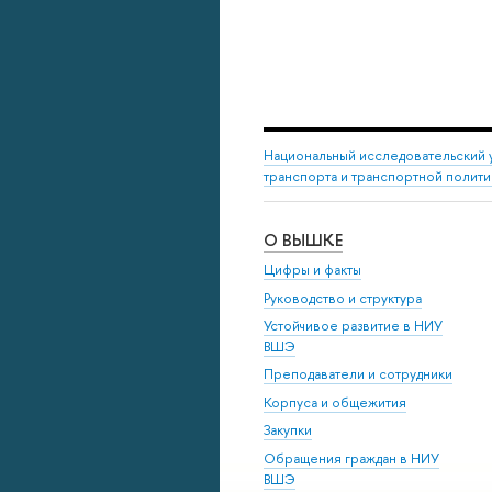
Национальный исследовательский 
транспорта и транспортной полити
О ВЫШКЕ
Цифры и факты
Руководство и структура
Устойчивое развитие в НИУ
ВШЭ
Преподаватели и сотрудники
Корпуса и общежития
Закупки
Обращения граждан в НИУ
ВШЭ