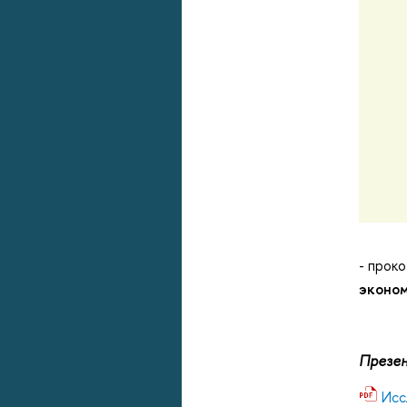
- прок
эконом
Презен
Исс