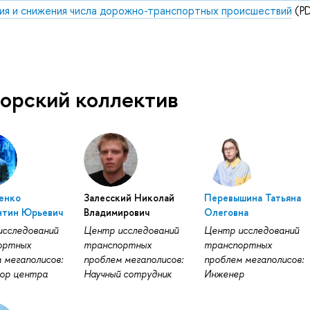
ия и снижения числа дорожно-транспортных происшествий
(PD
орский коллектив
енко
Залесский Николай
Перевышина Татьяна
нтин Юрьевич
Владимирович
Олеговна
исследований
Центр исследований
Центр исследований
ортных
транспортных
транспортных
 мегаполисов:
проблем мегаполисов:
проблем мегаполисов:
ор центра
Научный сотрудник
Инженер