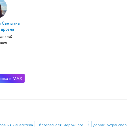
а Светлана
ндровна
шенный
лист
ования и аналитика
безопасность дорожного движения