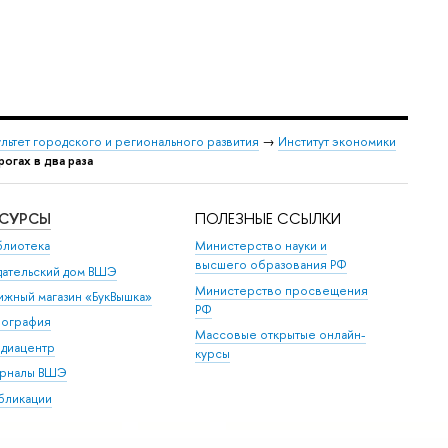
льтет городского и регионального развития
→
Институт экономики
гах в два раза
ЕСУРСЫ
ПОЛЕЗНЫЕ ССЫЛКИ
блиотека
Министерство науки и
высшего образования РФ
дательский дом ВШЭ
Министерство просвещения
ижный магазин «БукВышка»
РФ
пография
Массовые открытые онлайн-
диацентр
курсы
рналы ВШЭ
бликации