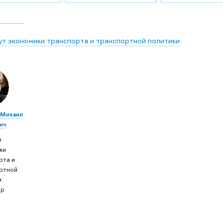
ут экономики транспорта и транспортной политики
 Михаил
ич
т
ки
рта и
ртной
:
ор