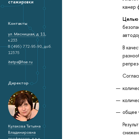
стажировки
камер 
Целью
Контакты
безопа
ул. Мясницкая, д. 11
,
автодо
к.233
8 (495) 772-95-90, доб.
В каче
12375
разноо
itetps@hse.ru
репрез
Согла
Директор
количес
количе
общее 
Резуль
Кулакова Татьяна
снижен
Владимировна
профессор, д.э.н.