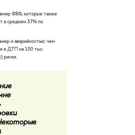
камер ФВФ, которые также
т в среднем 37% по
мер и аварийностью: чем
е в ДТП на 100 тыс.
) риски.
ние
мне
ь
ровки
Некоторые
а