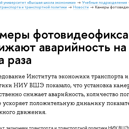
й университет «Высшая школа экономики»
Учебные подразделения
транспорта и транспортной политики
Новости
Камеры фотовидео
меры фотовидеофикс
ижают аварийность на 
а раза
едование Института экономики транспорта и
тики НИУ ВШЭ показало, что установка каме
ственно снижает аварийность, количество по
е ускоряет положительную динамику показат
жного движения.
ут экономики транспорта и транспортной политики НИУ ВШЭ 