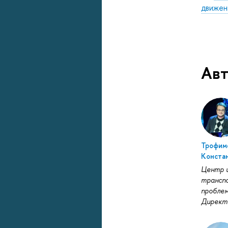
движен
Авт
Трофим
Конста
Центр 
трансп
проблем
Директ