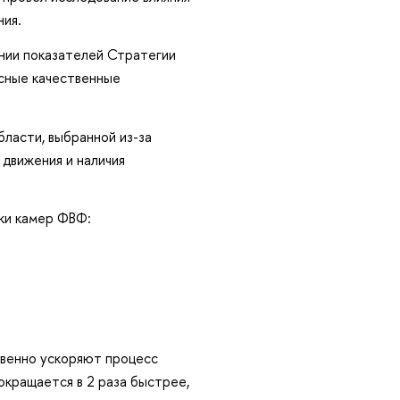
ия.
нии показателей Стратегии
сные качественные
ласти, выбранной из-за
движения и наличия
ки камер ФВФ:
твенно ускоряют процесс
окращается в 2 раза быстрее,