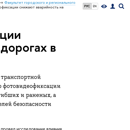
Факультет городского и регионального
РУС
EN
фиксации снижают аварийность на
ации
дорогах в
 транспортной
р фотовидеофиксации
гибших и раненых, а
елей безопасности
провел исследование влияния