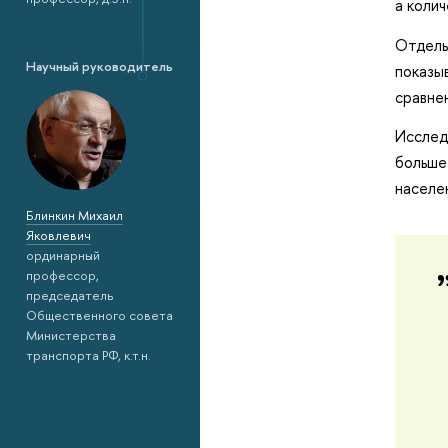
а колич
Отдель
Научный руководитель
показы
сравне
Исслед
больше
населе
Блинкин Михаил
Яковлевич
ординарный
профессор,
председатель
Общественного совета
Министерства
транспорта РФ, к.т.н.