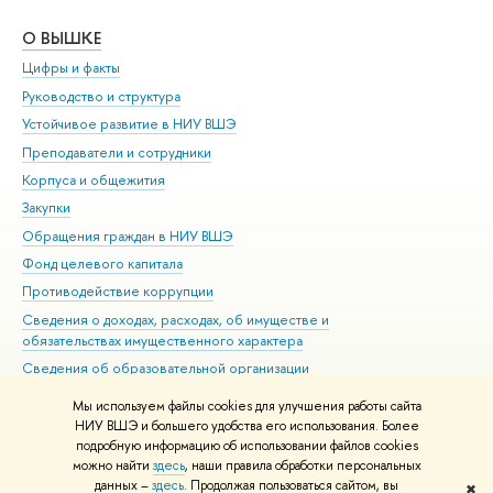
О ВЫШКЕ
ОБ
Цифры и факты
Ли
Руководство и структура
Дов
Устойчивое развитие в НИУ ВШЭ
Ол
Преподаватели и сотрудники
При
Корпуса и общежития
Вы
Закупки
При
Обращения граждан в НИУ ВШЭ
Ас
Фонд целевого капитала
До
Противодействие коррупции
Цен
Сведения о доходах, расходах, об имуществе и
Би
обязательствах имущественного характера
Об
Сведения об образовательной организации
Обр
Людям с ограниченными возможностями здоровья
Мы используем файлы cookies для улучшения работы сайта
Единая платежная страница
НИУ ВШЭ и большего удобства его использования. Более
подробную информацию об использовании файлов cookies
Работа в Вышке
можно найти
здесь
, наши правила обработки персональных
данных –
здесь
. Продолжая пользоваться сайтом, вы
✖