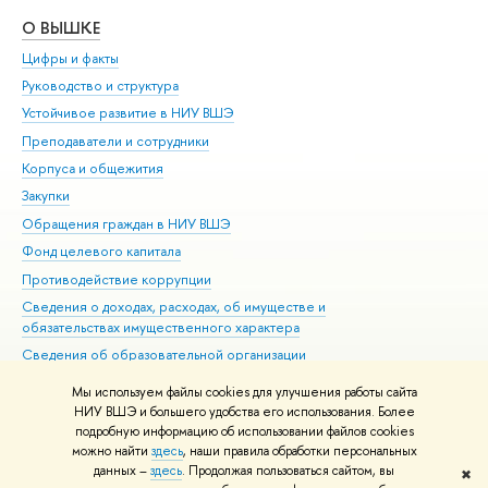
О ВЫШКЕ
ОБ
Цифры и факты
Ли
Руководство и структура
Дов
Устойчивое развитие в НИУ ВШЭ
Ол
Преподаватели и сотрудники
При
Корпуса и общежития
Вы
Закупки
При
Обращения граждан в НИУ ВШЭ
Ас
Фонд целевого капитала
До
Противодействие коррупции
Цен
Сведения о доходах, расходах, об имуществе и
Би
обязательствах имущественного характера
Об
Сведения об образовательной организации
Обр
Людям с ограниченными возможностями здоровья
Мы используем файлы cookies для улучшения работы сайта
Единая платежная страница
НИУ ВШЭ и большего удобства его использования. Более
подробную информацию об использовании файлов cookies
Работа в Вышке
можно найти
здесь
, наши правила обработки персональных
данных –
здесь
. Продолжая пользоваться сайтом, вы
✖
Редактору