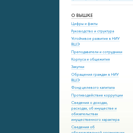
О ВЫШКЕ
Цифры и факты
Руководство и структура
Устойчивое развитие в НИУ
ВШЭ
Преподаватели и сотрудники
Корпуса и общежития
Закупки
Обращения граждан в НИУ
ВШЭ
Фонд целевого капитала
Противодействие коррупции
Сведения о доходах,
расходах, об имуществе и
обязательствах
имущественного характера
Сведения об
образовательной организации