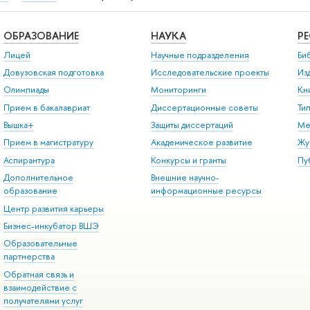
ОБРАЗОВАНИЕ
НАУКА
Р
Лицей
Научные подразделения
Би
Довузовская подготовка
Исследовательские проекты
Из
Олимпиады
Мониторинги
Кн
Прием в бакалавриат
Диссертационные советы
Ти
Вышка+
Защиты диссертаций
Ме
Прием в магистратуру
Академическое развитие
Жу
Аспирантура
Конкурсы и гранты
Пу
Дополнительное
Внешние научно-
образование
информационные ресурсы
Центр развития карьеры
Бизнес-инкубатор ВШЭ
Образовательные
партнерства
Обратная связь и
взаимодействие с
получателями услуг