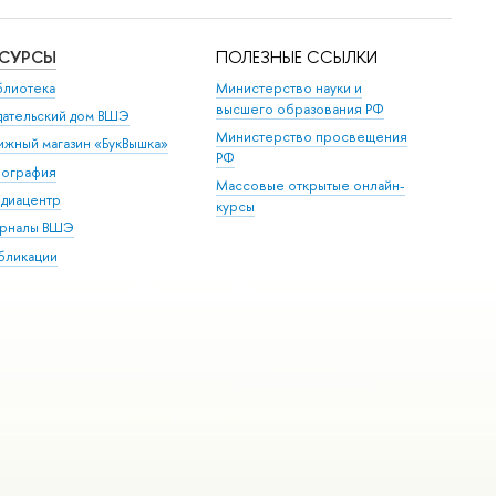
ЕСУРСЫ
ПОЛЕЗНЫЕ ССЫЛКИ
блиотека
Министерство науки и
высшего образования РФ
дательский дом ВШЭ
Министерство просвещения
ижный магазин «БукВышка»
РФ
пография
Массовые открытые онлайн-
диацентр
курсы
рналы ВШЭ
бликации