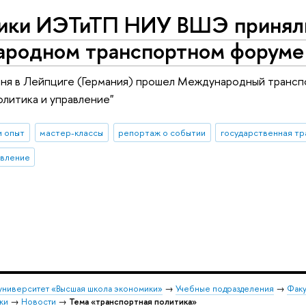
ики ИЭТиТП НИУ ВШЭ приняли
родном транспортном форуме
юня в Лейпциге (Германия) прошел Международный трансп
олитика и управление"
и опыт
мастер-классы
репортаж о событии
авление
университет «Высшая школа экономики»
→
Учебные подразделения
→
Факу
ки
→
Новости
→
Тема «транспортная политика»