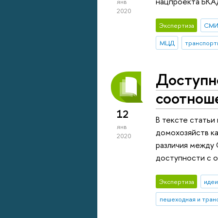
нацпроекта БКАД
янв
2020
Экспертиза
СМ
МЦД
транспорт
Доступно
соотнош
12
В тексте статьи
янв
домохозяйств ка
2020
различия между 
доступности с 
Экспертиза
идеи