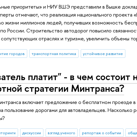
ные приоритеты» и НИУ ВШЭ представили в Вышке доклад 
перты отмечают, что реализация национального проекта
во жизни миллионов людей, получивших возможность бесп
по России. Строительство автодорог повысило связаннос
 сопутствующих отраслях и туризме, увеличить объемы то
итие городов
транспортная политика
устойчивое развитие
атель платит" - в чем состоит
ртной стратегии Минтранса?
нтранса включает предложение о бесплатном проезде в 
за пользование дорогами для автовладельцев. Насколько 
ы?
иторинги
дискуссии
взгляд ученого
репортаж о событии
обще