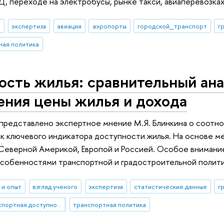
, переходе на электробусы, рынке такси, авиаперевозках
И
экспертиза
авиация
аэропорты
городской_транспорт
г
ная политика
сть жилья: сравнительный ана
ения цены жилья и дохода
 представлено экспертное мнение М.Я. Блинкина о соотн
к ключевого индикатора доступности жилья. На основе 
Северной Америкой, Европой и Россией. Особое внимание
особенностями транспортной и градостроительной полити
 и опыт
взгляд ученого
экспертиза
статистические данные
г
пешеходная и транспортная доступность
транспортная политика