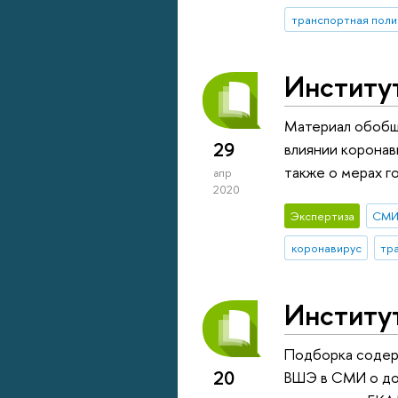
транспортная поли
Институ
Материал обобщ
29
влиянии коронав
также о мерах г
апр
2020
Экспертиза
СМ
коронавирус
тр
Институт
Подборка содер
20
ВШЭ в СМИ о дор