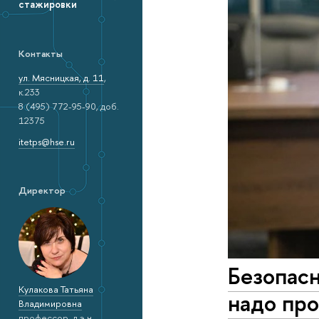
стажировки
Контакты
ул. Мясницкая, д. 11
,
к.233
8 (495) 772-95-90, доб.
12375
itetps@hse.ru
Директор
Безопасн
Кулакова Татьяна
надо пр
Владимировна
профессор, д.э.н.