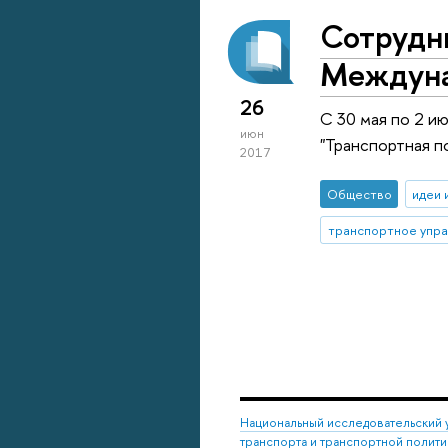
Сотрудн
Междуна
26
C 30 мая по 2 и
июн
"Транспортная п
2017
Общество
идеи 
транспортное упр
Национальный исследовательский 
транспорта и транспортной полити