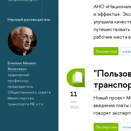
АНО «Националь
и эффекты». Экс
Научный руководитель
улучшила качест
путешествовать 
рабочие места в
Экспертиза
разв
Блинкин Михаил
Яковлевич
"Пользов
ординарный
транспо
профессор,
председатель
Общественного совета
11
Новый проект Ми
Министерства
сен
транспорта РФ, к.т.н.
введения платы 
2020
говорят эксперт
Экспертиза
мон