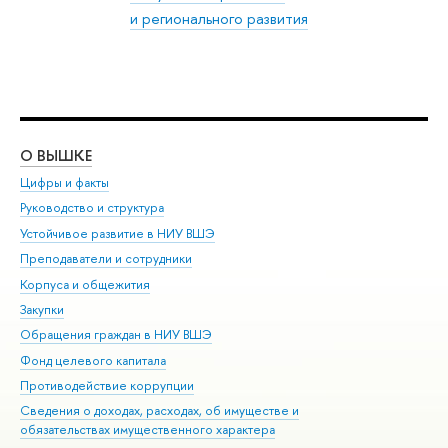
и регионального развития
О ВЫШКЕ
ОБ
Цифры и факты
Ли
Руководство и структура
Дов
Устойчивое развитие в НИУ ВШЭ
Ол
Преподаватели и сотрудники
При
Корпуса и общежития
Вы
Закупки
При
Обращения граждан в НИУ ВШЭ
Ас
Фонд целевого капитала
До
Противодействие коррупции
Цен
Сведения о доходах, расходах, об имуществе и
Би
обязательствах имущественного характера
Об