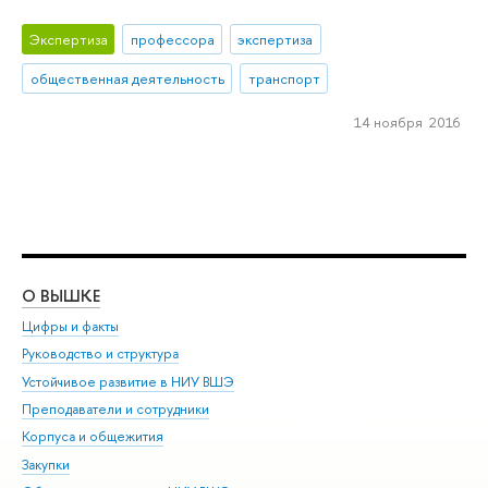
Экспертиза
профессора
экспертиза
общественная деятельность
транспорт
14 ноября 2016
О ВЫШКЕ
ОБ
Цифры и факты
Ли
Руководство и структура
Дов
Устойчивое развитие в НИУ ВШЭ
Ол
Преподаватели и сотрудники
При
Корпуса и общежития
Вы
Закупки
При