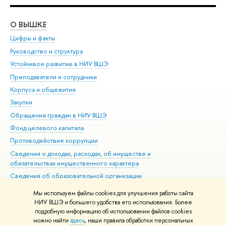
О ВЫШКЕ
ОБ
Цифры и факты
Ли
Руководство и структура
Дов
Устойчивое развитие в НИУ ВШЭ
Ол
Преподаватели и сотрудники
При
Корпуса и общежития
Вы
Закупки
При
Обращения граждан в НИУ ВШЭ
Ас
Фонд целевого капитала
До
Противодействие коррупции
Цен
Сведения о доходах, расходах, об имуществе и
Би
обязательствах имущественного характера
Об
Сведения об образовательной организации
Обр
Людям с ограниченными возможностями здоровья
Мы используем файлы cookies для улучшения работы сайта
Единая платежная страница
НИУ ВШЭ и большего удобства его использования. Более
подробную информацию об использовании файлов cookies
Работа в Вышке
можно найти
здесь
, наши правила обработки персональных