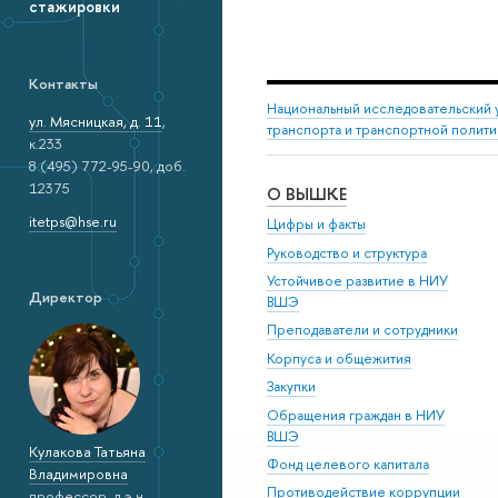
стажировки
Контакты
Национальный исследовательский 
ул. Мясницкая, д. 11
,
транспорта и транспортной полити
к.233
8 (495) 772-95-90, доб.
12375
О ВЫШКЕ
itetps@hse.ru
Цифры и факты
Руководство и структура
Устойчивое развитие в НИУ
Директор
ВШЭ
Преподаватели и сотрудники
Корпуса и общежития
Закупки
Обращения граждан в НИУ
ВШЭ
Кулакова Татьяна
Фонд целевого капитала
Владимировна
Противодействие коррупции
профессор, д.э.н.