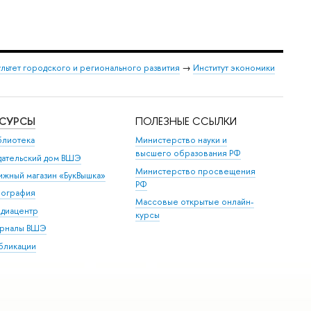
льтет городского и регионального развития
→
Институт экономики
ЕСУРСЫ
ПОЛЕЗНЫЕ ССЫЛКИ
блиотека
Министерство науки и
высшего образования РФ
дательский дом ВШЭ
Министерство просвещения
ижный магазин «БукВышка»
РФ
пография
Массовые открытые онлайн-
диацентр
курсы
рналы ВШЭ
бликации