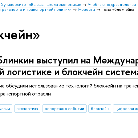
й университет «Высшая школа экономики»
Учебные подразделения
транспорта и транспортной политики
Новости
Тема «блокчейн»
кчейн»
Блинкин выступил на Междуна
 логистике и блокчейн систем
а обсудили использование технологий блокчейн на тран
транспортной отрасли
уссии
экспертиза
репортаж о событии
блокчейн
цифровая л