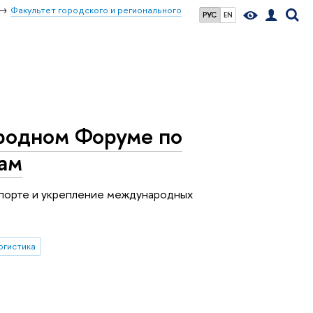
Факультет городского и регионального
РУС
EN
родном Форуме по
ам
спорте и укрепление международных
огистика