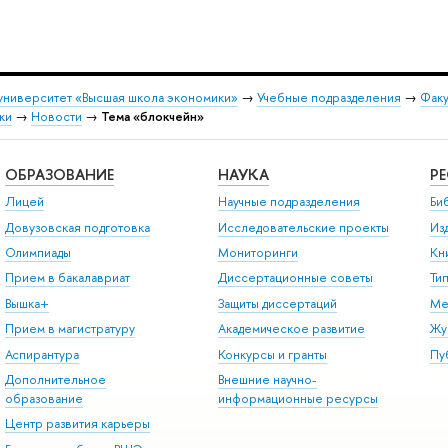
университет «Высшая школа экономики»
→
Учебные подразделения
→
Факу
ки
→
Новости
→
Тема «блокчейн»
ОБРАЗОВАНИЕ
НАУКА
Р
Лицей
Научные подразделения
Би
Довузовская подготовка
Исследовательские проекты
Из
Олимпиады
Мониторинги
Кн
Прием в бакалавриат
Диссертационные советы
Ти
Вышка+
Защиты диссертаций
Ме
Прием в магистратуру
Академическое развитие
Жу
Аспирантура
Конкурсы и гранты
Пу
Дополнительное
Внешние научно-
образование
информационные ресурсы
Центр развития карьеры