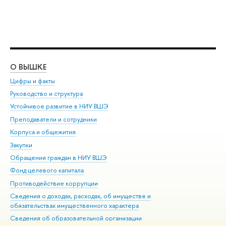
О ВЫШКЕ
ОБ
Цифры и факты
Ли
Руководство и структура
Дов
Устойчивое развитие в НИУ ВШЭ
Ол
Преподаватели и сотрудники
При
Корпуса и общежития
Вы
Закупки
При
Обращения граждан в НИУ ВШЭ
Ас
Фонд целевого капитала
До
Противодействие коррупции
Цен
Сведения о доходах, расходах, об имуществе и
Би
обязательствах имущественного характера
Об
Сведения об образовательной организации
Обр