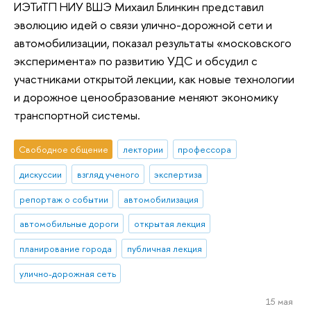
ИЭТиТП НИУ ВШЭ Михаил Блинкин представил
эволюцию идей о связи улично-дорожной сети и
автомобилизации, показал результаты «московского
эксперимента» по развитию УДС и обсудил с
участниками открытой лекции, как новые технологии
и дорожное ценообразование меняют экономику
транспортной системы.
Свободное общение
лектории
профессора
дискуссии
взгляд ученого
экспертиза
репортаж о событии
автомобилизация
автомобильные дороги
открытая лекция
планирование города
публичная лекция
улично-дорожная сеть
15 мая