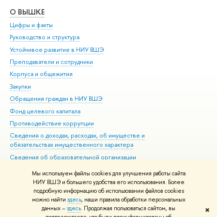
О ВЫШКЕ
ОБ
Цифры и факты
Ли
Руководство и структура
Дов
Устойчивое развитие в НИУ ВШЭ
Ол
Преподаватели и сотрудники
При
Корпуса и общежития
Вы
Закупки
При
Обращения граждан в НИУ ВШЭ
Ас
Фонд целевого капитала
До
Противодействие коррупции
Цен
Сведения о доходах, расходах, об имуществе и
Би
обязательствах имущественного характера
Об
Сведения об образовательной организации
Обр
Людям с ограниченными возможностями здоровья
Мы используем файлы cookies для улучшения работы сайта
Единая платежная страница
НИУ ВШЭ и большего удобства его использования. Более
подробную информацию об использовании файлов cookies
Работа в Вышке
можно найти
здесь
, наши правила обработки персональных
данных –
здесь
. Продолжая пользоваться сайтом, вы
✖
Редактору