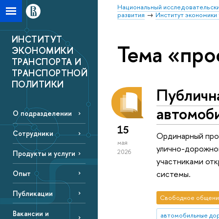
Национальный исследовательски
развития
Институт экономики 
ИНСТИТУТ
Тема «про
ЭКОНОМИКИ
ТРАНСПОРТА И
ТРАНСПОРТНОЙ
ПОЛИТИКИ
Публична
автомоби
О подразделении
15
Сотрудники
Ординарный про
мая
улично-дорожной
2026
Продукты и услуги
участниками отк
системы.
Опыт
Публикации
Свободное общени
Вакансии и
автомобильные до