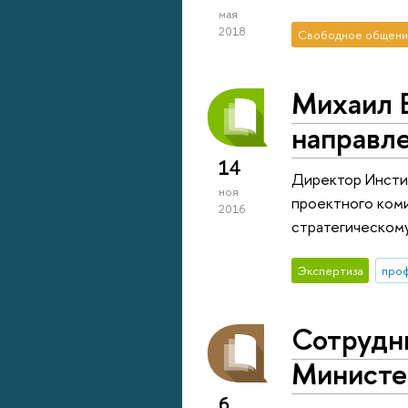
мая
2018
Свободное общени
Михаил Б
направл
14
Директор Инсти
ноя
проектного коми
2016
стратегическому
Экспертиза
про
Сотрудн
Министер
6