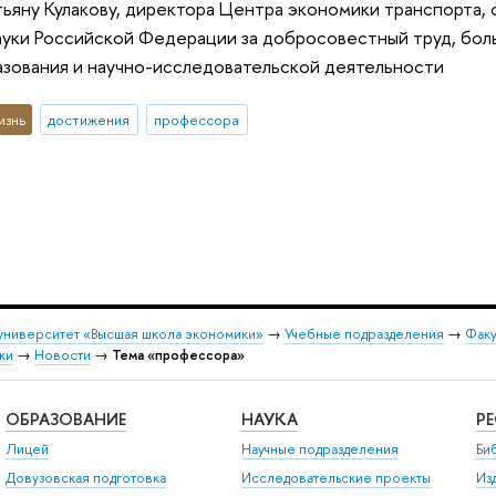
ьяну Кулакову, директора Центра экономики транспорта,
ауки Российской Федерации за добросовестный труд, боль
зования и научно-исследовательской деятельности
изнь
достижения
профессора
университет «Высшая школа экономики»
→
Учебные подразделения
→
Факу
ки
→
Новости
→
Тема «профессора»
ОБРАЗОВАНИЕ
НАУКА
Р
Лицей
Научные подразделения
Би
Довузовская подготовка
Исследовательские проекты
Из