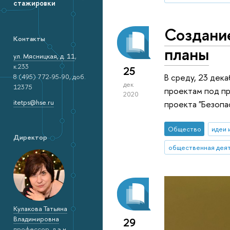
стажировки
Создание
Контакты
планы
ул. Мясницкая, д. 11
,
к.233
25
В среду, 23 дек
8 (495) 772-95-90, доб.
дек
12375
проектам под пр
2020
itetps@hse.ru
проекта "Безопа
Общество
идеи 
Директор
общественная дея
Кулакова Татьяна
Владимировна
29
профессор, д.э.н.