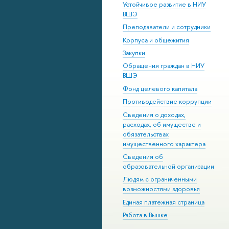
Устойчивое развитие в НИУ
ВШЭ
Преподаватели и сотрудники
Корпуса и общежития
Закупки
Обращения граждан в НИУ
ВШЭ
Фонд целевого капитала
Противодействие коррупции
Сведения о доходах,
расходах, об имуществе и
обязательствах
имущественного характера
Сведения об
образовательной организации
Людям с ограниченными
возможностями здоровья
Единая платежная страница
Работа в Вышке