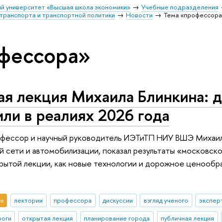
й университет «Высшая школа экономики»
Учебные подразделения
транспорта и транспортной политики
Новости
Тема «профессор
фессора»
я лекция Михаила Блинкина: д
ли в реалиях 2026 года
фессор и научный руководитель ИЭТиТП НИУ ВШЭ Михаил 
 сети и автомобилизации, показал результаты «московск
рытой лекции, как новые технологии и дорожное ценооб
е
лектории
профессора
дискуссии
взгляд ученого
экспер
роги
открытая лекция
планирование города
публичная лекция