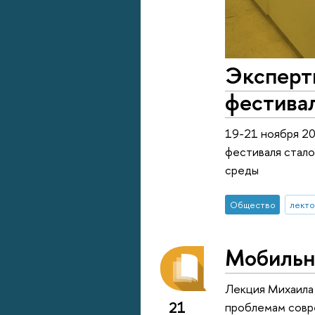
Эксперт
фестива
19-21 ноября 2
фестиваля стал
среды
Общество
лект
Мобильно
Лекция Михаила 
21
проблемам совр