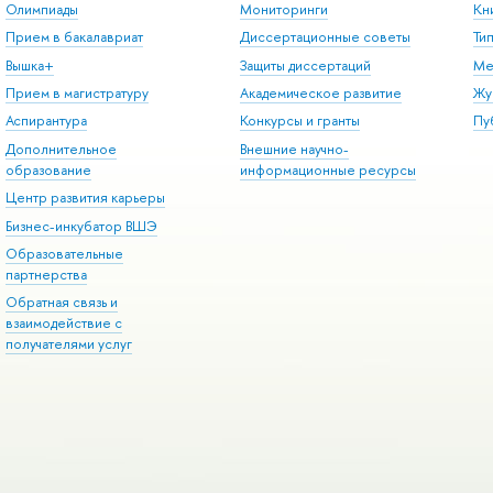
Олимпиады
Мониторинги
Кн
Прием в бакалавриат
Диссертационные советы
Ти
Вышка+
Защиты диссертаций
Ме
Прием в магистратуру
Академическое развитие
Жу
Аспирантура
Конкурсы и гранты
Пу
Дополнительное
Внешние научно-
образование
информационные ресурсы
Центр развития карьеры
Бизнес-инкубатор ВШЭ
Образовательные
партнерства
Обратная связь и
взаимодействие с
получателями услуг