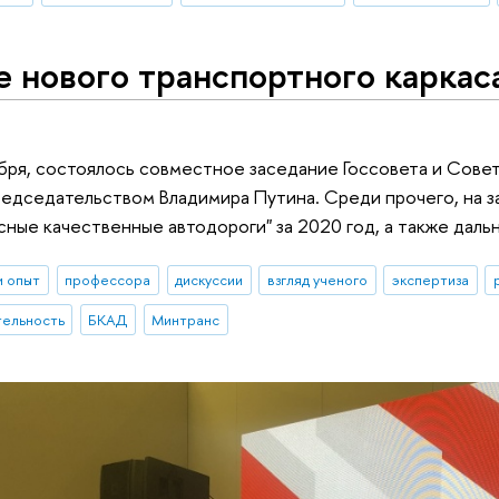
 нового транспортного каркаса
абря, состоялось совместное заседание Госсовета и Сове
едседательством Владимира Путина. Среди прочего, на з
сные качественные автодороги" за 2020 год, а также даль
и опыт
профессора
дискуссии
взгляд ученого
экспертиза
тельность
БКАД
Минтранс