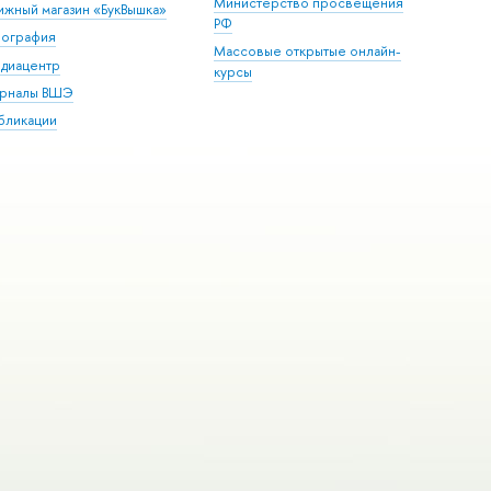
Министерство просвещения
ижный магазин «БукВышка»
РФ
пография
Массовые открытые онлайн-
диацентр
курсы
рналы ВШЭ
бликации