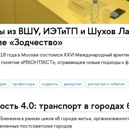
ы из ВШУ, ИЭТиТП и Шухов Лаб
ле «Зодчество»
018 года в Москве состоялся XXVI Международный архите
о понятие «РЕКОНТЕКСТ», отражающее новые подходы к ф
ории
профессора
студенты
дискуссии
репортаж о событии
сть 4.0: транспорт в городах
Блинкина в рамках цикла «В городе жить», организованног
еменных постсоветских городов