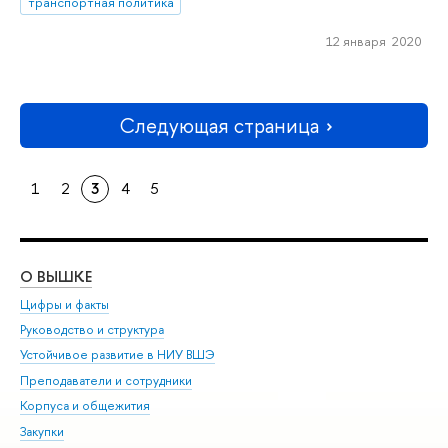
транспортная политика
12 января 2020
Следующая страница
1
2
3
4
5
О ВЫШКЕ
ОБ
Цифры и факты
Ли
Руководство и структура
Дов
Устойчивое развитие в НИУ ВШЭ
Ол
Преподаватели и сотрудники
При
Корпуса и общежития
Вы
Закупки
При