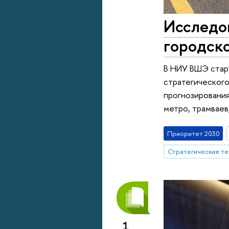
Исследо
городско
В НИУ ВШЭ стар
стратегического
прогнозирования
метро, трамваев
Приоритет 2030
1