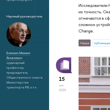
Исследователи Н
их точность. Ок
Научный руководитель
отмечаются в сф
сложном устройс
Change.
Наука
публикаци
Блинкин Михаил
Яковлевич
ординарный
профессор,
председатель
Общественного совета
15
Министерства
окт
транспорта РФ, к.т.н.
2025