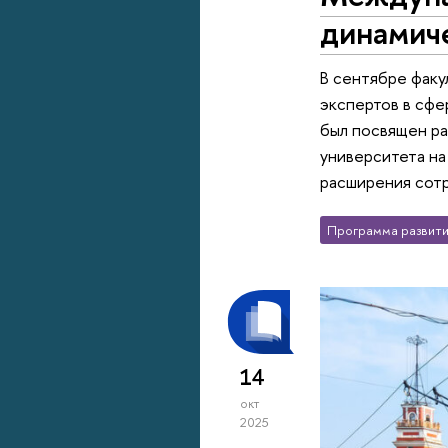
динамиче
В сентябре факу
экспертов в сфе
был посвящен ра
университета на
расширения сот
Программа развити
14
окт
2025