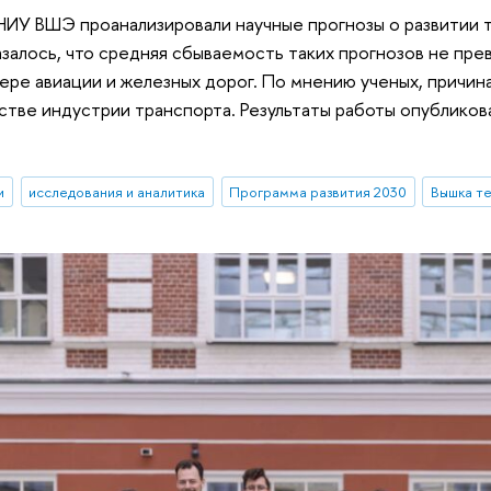
ИУ ВШЭ проанализировали научные прогнозы о развитии т
азалось, что средняя сбываемость таких прогнозов не пр
ере авиации и железных дорог. По мнению ученых, причин
тве индустрии транспорта. Результаты работы опубликованы
и
исследования и аналитика
Программа развития 2030
Вышка т