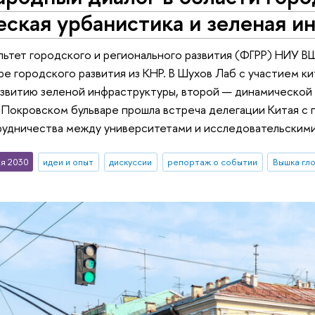
ская урбанистика и зеленая и
льтет городского и регионального развития (ФГРР) НИУ 
ре городского развития из КНР. В Шухов Лаб с участием к
звитию зеленой инфраструктуры, второй — динамической у
 Покровском бульваре прошла встреча делегации Китая с
рудничества между университетами и исследовательскими
я 2030
идеи и опыт
дискуссии
репортаж о событии
Вышка гл