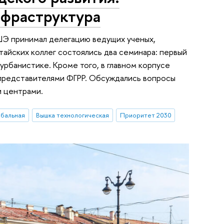
нфраструктура
ВШЭ принимал делегацию ведущих ученых,
итайских коллег состоялись два семинара: первый
рбанистике. Кроме того, в главном корпусе
 представителями ФГРР. Обсуждались вопросы
 центрами.
обальная
Вышка технологическая
Приоритет 2030