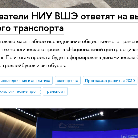
ватели НИУ ВШЭ ответят на в
го транспорта
товало масштабное исследование общественного транспо
 технологического проекта «Национальный центр социал
». По итогам проекта будет сформирована динамическая б
, троллейбусов и автобусов.
исследования и аналитика
экспертиза
Программа развития 2030
Стратегические технологические проекты
транспорт