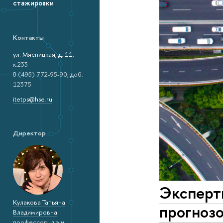
стажировки
Контакты
ул. Мясницкая, д. 11
,
к.233
8 (495) 772-95-90, доб.
12375
itetps@hse.ru
Директор
Эксперт
Кулакова Татьяна
прогнозо
Владимировна
профессор, д.э.н.